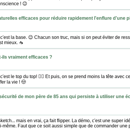
onscience ! 😉
aturelles efficaces pour réduire rapidement l'enflure d'une p
, c'est la base. 😉 Chacun son truc, mais si on peut éviter de res
st mieux. 🦟
t-ils vraiment efficaces ?
'est le top du top! 👍🏻 Et puis, on se prend moins la tête avec ces
er la vie ! 🤠
écurité de mon père de 85 ans qui persiste à utiliser une é
sketch... mais en vrai, ça fait flipper. La démo, c'est une super id
ui-même. Faut que ce soit aussi simple que de commander une p