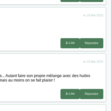
le 19 Mai 2025
👍 Like
Répondre
le 19 Mai 2025
chs... Autant faire son propre mélange avec des huiles
ais au moins on se fait plaisir !
👍 Like
Répondre