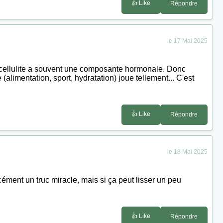
👍 Like
Répondre
le 17 Mai 2025
a cellulite a souvent une composante hormonale. Donc
 (alimentation, sport, hydratation) joue tellement... C'est
👍 Like
Répondre
le 18 Mai 2025
cément un truc miracle, mais si ça peut lisser un peu
👍 Like
Répondre