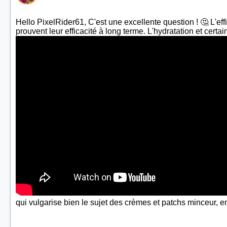
Hello PixelRider61, C'est une excellente question ! 🤔 L'effi
prouvent leur efficacité à long terme. L'hydratation et certa
qui vulgarise bien le sujet des crèmes et patchs minceur, 