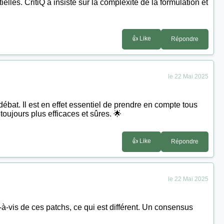
lles. CritiQ a insisté sur la complexité de la formulation et
👍 Like
Répondre
le 22 Mai 2025
 débat. Il est en effet essentiel de prendre en compte tous
oujours plus efficaces et sûres. 🌟
👍 Like
Répondre
le 22 Mai 2025
à-vis de ces patchs, ce qui est différent. Un consensus