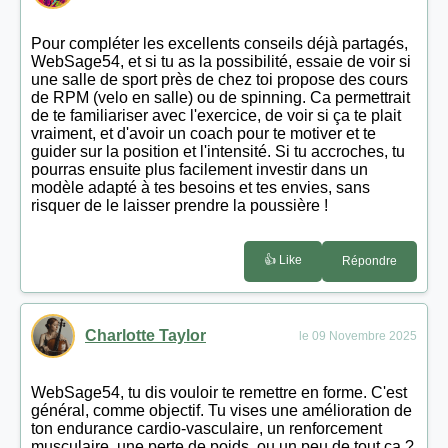
Pour compléter les excellents conseils déjà partagés,
WebSage54, et si tu as la possibilité, essaie de voir si
une salle de sport près de chez toi propose des cours
de RPM (velo en salle) ou de spinning. Ca permettrait
de te familiariser avec l'exercice, de voir si ça te plait
vraiment, et d'avoir un coach pour te motiver et te
guider sur la position et l'intensité. Si tu accroches, tu
pourras ensuite plus facilement investir dans un
modèle adapté à tes besoins et tes envies, sans
risquer de le laisser prendre la poussière !
👍 Like
Répondre
Charlotte Taylor
le 09 Novembre 2025
WebSage54, tu dis vouloir te remettre en forme. C'est
général, comme objectif. Tu vises une amélioration de
ton endurance cardio-vasculaire, un renforcement
musculaire, une perte de poids, ou un peu de tout ça ?