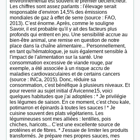
environnemental est souvent le premier déclencheur.
Les chiffres sont assez parlants : l'élevage serait
responsable d'environ 14,5% des émissions
mondiales de gaz à effet de serre (source : FAO,
2013). C'est énorme. Après, comme le souligne
Savoir, il est probable qu'il y ait des facteurs plus
profonds qui entrent en jeu. Une sensibilité accrue au
bien-être animal, une remise en question de notre
place dans la chaîne alimentaire... Personnellement,
en tant qu'hématologue, je suis également sensible à
l'impact de l'alimentation sur la santé. Une
consommation excessive de viande rouge, par
exemple, a été associée à un risque accru de
maladies cardiovasculaires et de certains cancers
(source : INCa, 2015). Donc, réduire sa
consommation, c'est bénéfique à plusieurs niveaux. Et
pour revenir au sujet initial d'Avicenne15, voici
quelques habitudes que j'ai adoptées : * Je privilégie
les légumes de saison. En ce moment, c'est chou kale,
potimarron et épinards à toutes les sauces ! * Je
cuisine souvent des plats végétariens. Les
légumineuses sont mes alliées : lentilles, pois
chiches, haricots... C'est une excellente source de
protéines et de fibres. * J'essaie de limiter les produits
transformés. Je prépare mes propres sauces, mes