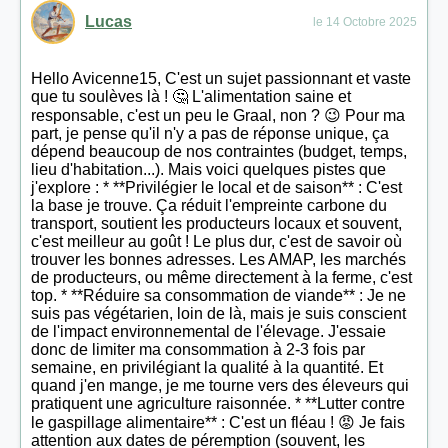
Lucas
le 14 Octobre 2025
Hello Avicenne15, C'est un sujet passionnant et vaste
que tu soulèves là ! 🤔 L'alimentation saine et
responsable, c'est un peu le Graal, non ? 😉 Pour ma
part, je pense qu'il n'y a pas de réponse unique, ça
dépend beaucoup de nos contraintes (budget, temps,
lieu d'habitation...). Mais voici quelques pistes que
j'explore : * **Privilégier le local et de saison** : C'est
la base je trouve. Ça réduit l'empreinte carbone du
transport, soutient les producteurs locaux et souvent,
c'est meilleur au goût ! Le plus dur, c'est de savoir où
trouver les bonnes adresses. Les AMAP, les marchés
de producteurs, ou même directement à la ferme, c'est
top. * **Réduire sa consommation de viande** : Je ne
suis pas végétarien, loin de là, mais je suis conscient
de l'impact environnemental de l'élevage. J'essaie
donc de limiter ma consommation à 2-3 fois par
semaine, en privilégiant la qualité à la quantité. Et
quand j'en mange, je me tourne vers des éleveurs qui
pratiquent une agriculture raisonnée. * **Lutter contre
le gaspillage alimentaire** : C'est un fléau ! 😡 Je fais
attention aux dates de péremption (souvent, les