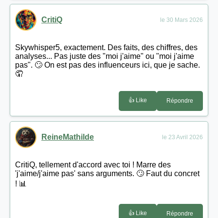
CritiQ
le 30 Mars 2026
Skywhisper5, exactement. Des faits, des chiffres, des
analyses... Pas juste des "moi j'aime" ou "moi j'aime
pas". 🙄 On est pas des influenceurs ici, que je sache.
🤦
👍 Like
Répondre
ReineMathilde
le 23 Avril 2026
CritiQ, tellement d'accord avec toi ! Marre des
'j'aime/j'aime pas' sans arguments. 🙄 Faut du concret
! 📊
👍 Like
Répondre