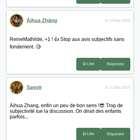
Àihua Zhāng
le 10 Mai 2026
ReineMathilde, +1 ! 👍 Stop aux avis subjectifs sans
fondement. 🧐
👍 Like
Répondre
Savoir
le 12 Mai 2026
Àihua Zhang, enfin un peu de bon sens !😎 Trop de
subjectivité tue la discussion. On dirait des enfants
parfois...
👍 Like
Répondre