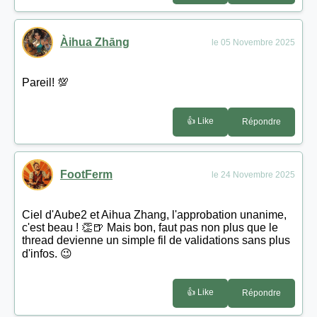
Àihua Zhāng
le 05 Novembre 2025
Pareil! 💯
👍 Like
Répondre
FootFerm
le 24 Novembre 2025
Ciel d'Aube2 et Aihua Zhang, l'approbation unanime,
c'est beau ! 👏🍺 Mais bon, faut pas non plus que le
thread devienne un simple fil de validations sans plus
d'infos. 😉
👍 Like
Répondre