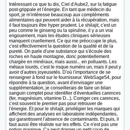
Intéressant ce que tu dis, Ciel d'Aube2, sur la fatigue
post-grippale et l'énergie. En tant que médecin du
sport, je m'intéresse beaucoup aux compléments
alimentaires qui peuvent aider à la récupération, mais
il faut toujours être hyper prudent. Le shilajit, c'est un
peu comme le ginseng ou la spiruline, il y a un vrai
engouement, mais les études cliniques sérieuses
manquent cruellement. Ce qui me préoccupe le plus,
c'est effectivement la question de la qualité et de la
pureté. On parle d'une substance qui s'écoule des
roches en haute montagne, donc potentiellement
chargée en minéraux, mais aussi... en polluants. Les
métaux lourds, c'est le risque numéro un, mais il peut y
avoir d'autres joyeusetés. D'où l'importance de se
renseigner à fond sur le fournisseur. WebSage54, pour
répondre à ta question, avant d'envisager une
supplémentation, je conseillerais de faire un bilan
sanguin complet pour identifier d'éventuelles carences
(fer, magnésium, vitamine D...). Corriger ces carences,
c'est souvent le premier pas pour retrouver de
l'énergie. Et pour le shilajit, privilégier les marques qui
affichent des analyses en laboratoire indépendantes,
qui garantissent l'absence de contaminants. Et puis, il
faut aussi être réaliste sur les effets. Ce n'est pas une
potion magique. Ça peut donner un petit coup de